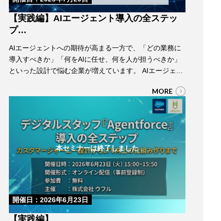
【実践編】AIエージェント導入の全ステッ
プ
～Salesforce設定デモで学ぶ、成果につな
AIエージェントへの期待が高まる一方で、「どの業務に
がるAI活用設計～
導入すべきか」「何をAIに任せ、何を人が担うべきか」
といった設計で悩む企業が増えています。 AIエージェン
トは、設定することがゴールではありません。成果を生
MORE
み出すには、顧客体験やカスタマージャーニーを起点
に、活用するデータ、AI・人の役割分担、KPIを整理した
うえで導入を進めることが重要です。 本セミナーでは、
AIエージェント導入を成功に導くため…
本セミナーは終了しました
開催日：2026年6月23日
【実践編】