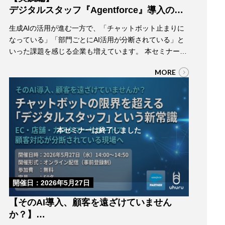
デジタルスタッフ『Agentforce』導入の全
ステップ
生成AIの活用が進む一方で、「チャットボット止まりに
～カスタマージャーニー設計からLTV向上の
なっている」「部門ごとにAI活用が分断されている」と
仕組み作りまで～
いった課題を感じる企業も増えています。 本セミナーで
は、SalesforceのAIエージェント「Agentforce」を題材
MORE
に、“デジタルスタッフ” を顧客接点へどう組み込み、顧
客体験やLTV向上につなげていくのかを、実践的な視点
で解説します。 カスタマージャーニー設計から、AIに任
せる領域／任…
本セミナーは終了しました
開催日：2026年5月27日
【そのAI導入、顧客を遠ざけていません
か？】