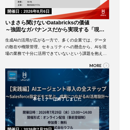
開催日：2026年8月6日
いまさら聞けないDatabricksの価値
～強固なガバナンスだから実現する「現場
の業務を動かす」安全なAI活用～
生成AIの活用が広がる一方で、多くの企業では、データ
の散在や権限管理、セキュリティへの懸念から、AIを現
場の業務で十分に活用できていないという課題を抱えて
います。 こうした課題を解決するには、AIが利用するデ
MORE
ータを適切に管理し、安全に活用できる基盤が欠かせま
せん。 本セミナーでは、Databricksが実現する強固なガ
バナンスを基盤に、AIを安心して業務で活用できる仕組
みや、現場でデータを安全に活…
本セミナーは終了しました
開催日：2026年7月29日