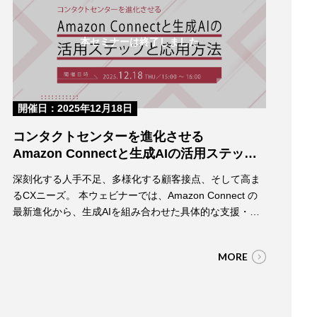
名の登壇者が解説します。 生…
本セミナーは終了しました
開催日：2025年12月18日
コンタクトセンターを進化させる
Amazon Connectと生成AIの活用ステップ
と応用方法
深刻化する人手不足、多様化する顧客接点、そして高ま
るCXニーズ。 本ウェビナーでは、Amazon Connect の
最新進化から、生成AIを組み合わせた具体的な支援・自
動化の方法までを、AWSとウフルの2名の登壇者が分か
りやすく解説します。 AIボット、リアルタイムアシス
MORE
ト、カスハラ対策など、すぐに取り入れられる活用ポイ
ントをデモと実例でご紹介します。 【こんな課題をおも
ちの方におすすめで】 ・慢…