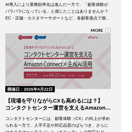
チャットボットの限界を超える「デジタル
AI導入により業務効率化は進んだ一方で、「顧客体験が
スタッフ」という新常識
バラバラになっている」と感じたことはありませんか？
～EC・店舗・カスタマーサポートで顧客対
EC・店舗・カスタマーサポートなど、各顧客接点で個別
応が分断されている現場へ～
に最適化された施策は、企業側の効率には貢献する一方
MORE
で、顧客にとっては一貫性のない体験となり、結果とし
て離脱やロイヤルティ低下を招く要因にもなり得ます。
本セミナーでは、こうした分断された顧客体験の課題に
対し、AIを「ツール」ではなく“人のように…
本セミナーは終了しました
開催日：2026年4月22日
【現場を守りながらCXも高めるには？】
コンタクトセンター運営を支えるAmazon C
onnect×生成AI活用
コンタクトセンターには、顧客体験（CX）の向上が求め
られる一方で、人手不足や対応品質のばらつき、さらに
はカスタマーハラスメント（カスハラ）への対応など、