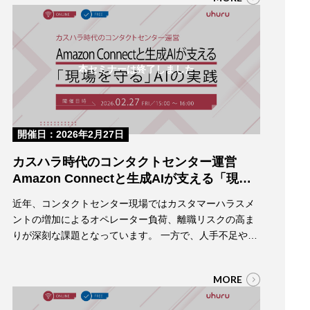
搭乗に関わるトランザクション通知を中心とした顧客コ
ミュニケーション基盤の取り組みをテーマに、
Agentforce Marketing（旧Salesforce Marketing Cloud）
を活用…
本セミナーは終了しました
開催日：2026年2月27日
カスハラ時代のコンタクトセンター運営
Amazon Connectと生成AIが支える「現場
を守る」AIの実践
近年、コンタクトセンター現場ではカスタマーハラスメ
ントの増加によるオペレーター負荷、離職リスクの高ま
りが深刻な課題となっています。 一方で、人手不足や
CX向上の要請により、現場には“より高度な対応”が求め
られています。 本ウェビナーでは、Amazon Connectと
MORE
生成AIを活用し、カスハラ対応を含む顧客対応をどのよ
うに進化させられるのかをテーマに、AWSとウフルの2