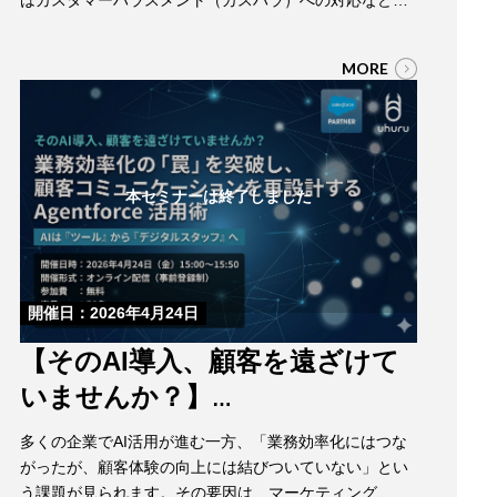
現場の負荷は年々高まっています。 こうした中で求めら
れるのは、単なる効率化ではなく、現場の判断を支えな
MORE
がら、より良い顧客体験を生み出していくことです。 本
ウェビナーでは、Amazon Connectと生成AIを活用し、
オペレーター支援や会話の可視化…
本セミナーは終了しました
開催日：2026年4月24日
【そのAI導入、顧客を遠ざけて
いませんか？】
業務効率化の「罠」を突破し、顧客コミュ
多くの企業でAI活用が進む一方、「業務効率化にはつな
ニケーションを再設計する Agentforce 活用
がったが、顧客体験の向上には結びついていない」とい
術
う課題が見られます。その要因は、マーケティング、