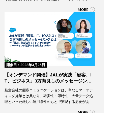
～AIは『ツール』から『デジタ
EC、カスタマーサポートといった各領域で施策やデータ
MORE
ルスタッフ』へ～
が分断され、顧客視点での一貫したコミュニケーション
が実現できていない点にあります。 本セミナーでは、AI
を単なる業務効率化ツールとしてではなく、「デジタル
スタッフ」として活用し、顧客体験（CX）を再…
開催日：2028年3月25日
【オンデマンド開催】JALが実践「顧客、I
T、ビジネス」3方向良しのメッセージング
とは
航空会社の顧客コミュニケーションは、単なるマーケテ
～「結局、何が正解？」システム分断やマ
ィング施策とは異なり、確実性・即時性・大量データ処
ーケティング迷子から抜け出す70分～
理といった厳しい運用条件のもとで実現する必要があり
ます。 本セミナーでは、日本航空（JAL）が取り組んだ
MORE