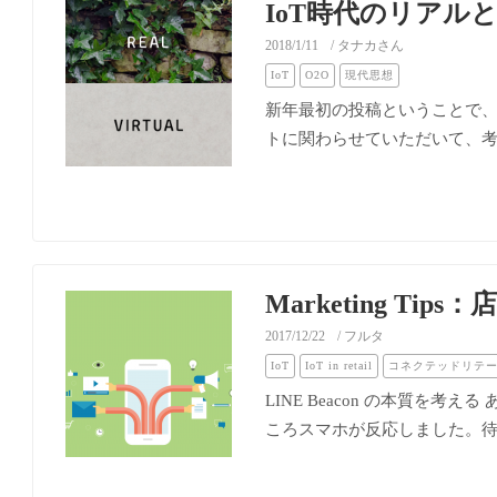
IoT時代のリアル
2018/1/11
/ タナカさん
IoT
O2O
現代思想
新年最初の投稿ということで、
トに関わらせていただいて、考え
Marketing T
2017/12/22
/ フルタ
IoT
IoT in retail
コネクテッドリテ
LINE Beacon の本質を
ころスマホが反応しました。待ち