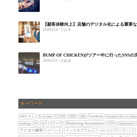
【顧客体験向上】店舗のデジタル化による重要
2018/3/14
/ フルタ
BUMP OF CHICKENがツアー中に行ったSN
2018/2/21
/ さぬき
キーワード
Facebook
ABテスト
eMI
Art of Data
CCCM
CRM
Facebook Bots for Mess
IoT
IA
Marketing Automation
O2O
hashtag
Jリーグ
Optimizely
アクセス解析
インスタグラム
イベント
インターナルブランディング