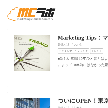
Marketing 
2018/4/18
/ フルタ
デジタルマーケティング
トレンド
■新しい常識 10年ひと昔とは
によって10年前にはなかった新常
ついにOPEN！
2018/4/12
/ さぬき