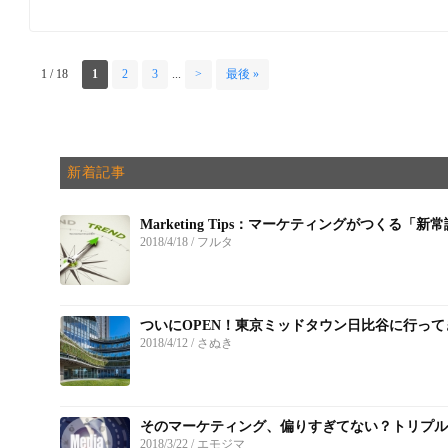
1 / 18
1
2
3
...
>
最後 »
新着記事
Marketing Tips：マーケティングがつくる「新
2018/4/18
/ フルタ
ついにOPEN！東京ミッドタウン日比谷に行って
2018/4/12
/ さぬき
そのマーケティング、偏りすぎてない？トリプル
2018/3/22
/ エモジマ