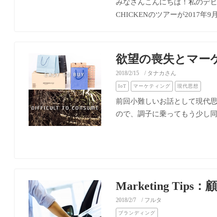
みなさんこんにちは！私のデビ
CHICKENのツアーが2017年9月～
欲望の喪失とマー
2018/2/15
/ タナカさん
IoT
マーケティング
現代思想
前回小難しいお話として現代
ので、調子に乗ってもう少し同じ
Marketing T
2018/2/7
/ フルタ
ブランディング