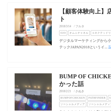
【顧客体験向上】店
ト
2018/3/14
/ フルタ
O2O
オムニチャネル
コネクテッドリ
デジタルマーケティングから小売店
テックJAPAN2018というイ...
BUMP OF CH
かった話
2018/2/21
/ さぬき
BUMPOFCHICKEN
PATHFINDER
ソーシャルメディア
ソーシャルメディ