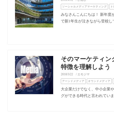
ソーシャルメディアマーケティング
ト
みなさんこんにちは！ 新年度
で新1年生が泣きながら登校して
そのマーケティン
特徴を理解しよう
2018/3/22
/ エモジマ
アーンドメディア
オウンドメディア
大企業だけでなく、中小企業や
グができる時代と言われています