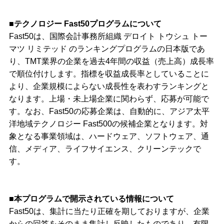
■テクノロジー Fast50プログラムについて
Fast50は、国際会計事務所組織 デロイト トウシュ トー
マツ リミテッド のランキングプログラムの日本版であ
り、TMT業界の企業を過去4年間の収益（売上高）成長率
で順位付けします。指標を収益成長率としていることに
より、企業規模によらない成長性を表わすランキングと
なります。上場・未上場企業に関わらず、応募が可能で
す。なお、Fast50の応募企業は、自動的に、アジア太平
洋地域テクノロジー Fast500の候補企業となります。対
象となる事業領域は、ハードウェア、ソフトウェア、通
信、メディア、ライフサイエンス、クリーンテックで
す。
■本プログラムで開示されている情報について
Fast50は、集計に当たり正確を期しておりますが、企業
からの回答をそのまま集計し反映したものであり、有限