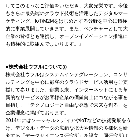
してこのようなご評価をいただき、大変光栄です。今後
もさらに最先端のクラウド技術を活用したデジタルマー
ケティング、IoT/M2Mをはじめとする分野を中心に積極
的に事業展開していきます。また、ベンチャーとして大
企業の皆様とも連携し、オープンイノベーション推進に
も積極的に取組んでまいります。』
■株式会社ウフルについて(
/
)
株式会社ウフルはシステムインテグレーション、コンサ
ルティングを中心に顧客のクラウドサービス活用をご支
援して参りました。創業以来、インターネットによる革
新的なサービスがお客様企業の価値向上につながる事を
目指し、「テクノロジーと自由な発想で未来を創る」を
企業理念に掲げております。
2014年にはソーシャルメディアやIoTなどの技術発展をう
け、デジタル・データの広範な拡大や情報の多様化を研
究する「データサイエンス研究所」を設立。同研究所は