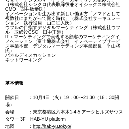
（株式会社シンクロ代表取締役兼オイシックス株式会社
CMO 西井敏恭氏）
イノベーションを生み出す新しい働き方「ノマドとして
複数社にまたがって働く時代」（株式会社サーキュレー
ション 執行役員 山口征人氏）
ウフルの目指すデジタルマーケティング（株式会社ウフ
ル 取締役CSO 田中正道）
IT x マーケティングで実現する顧客のマーケティングイ
ノベーション（富士通株式会社 イノベーティブサービ
ス事業本部 デジタルマーケティング事業部長 平山将
氏）
パネルディスカッション
ネットワーキング
基本情報
開催日 ：10月4日（火）19：00〜21:30（18：30開
場）
会場 ：東京都港区六本木1-4-5 アークヒルズサウス
タワー 3F HAB-YU platform
地図 ：
http://hab-yu.tokyo/