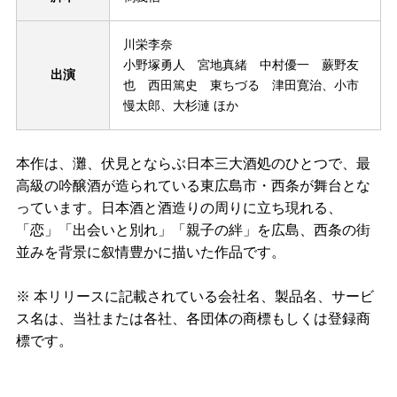
川栄李奈
小野塚勇人 宮地真緒 中村優一 蕨野友
出演
也 西田篤史 東ちづる 津田寛治、小市
慢太郎、大杉漣 ほか
本作は、灘、伏見とならぶ日本三大酒処のひとつで、最
高級の吟醸酒が造られている東広島市・西条が舞台とな
っています。日本酒と酒造りの周りに立ち現れる、
「恋」「出会いと別れ」「親子の絆」を広島、西条の街
並みを背景に叙情豊かに描いた作品です。
※ 本リリースに記載されている会社名、製品名、サービ
ス名は、当社または各社、各団体の商標もしくは登録商
標です。