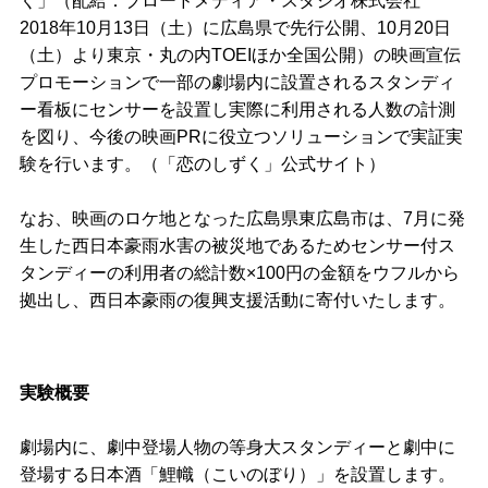
く」（配給：ブロードメディア・スタジオ株式会社
2018年10月13日（土）に広島県で先行公開、10月20日
（土）より東京・丸の内TOEIほか全国公開）の映画宣伝
プロモーションで一部の劇場内に設置されるスタンディ
ー看板にセンサーを設置し実際に利用される人数の計測
を図り、今後の映画PRに役立つソリューションで実証実
験を行います。（「恋のしずく」公式サイト）
なお、映画のロケ地となった広島県東広島市は、7月に発
生した西日本豪雨水害の被災地であるためセンサー付ス
タンディーの利用者の総計数×100円の金額をウフルから
拠出し、西日本豪雨の復興支援活動に寄付いたします。
実験概要
劇場内に、劇中登場人物の等身大スタンディーと劇中に
登場する日本酒「鯉幟（こいのぼり）」を設置します。