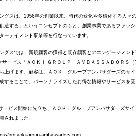
ングスは、1958年の創業以来、時代の変化や多様化する人々
創造する」というコンセプトのもと、創業事業であるファッシ
ターテイメント事業等を行なっています。
ングスでは、新規顧客の獲得と既存顧客とのエンゲージメント強
合サービス「ＡＯＫＩ ＧＲＯＵＰ ＡＭＢＡＳＳＡＤＯＲＳ（
ち上げます。顧客は、ＡＯＫＩグループアンバサダーズのサイ
成することで、パーソナライズしたお得な情報やサービスを受
月のサービス開始に先立ち、ＡＯＫＩグループアンバサダーズサ
開されました。
tps://pre.aoki-group-ambassadors.com