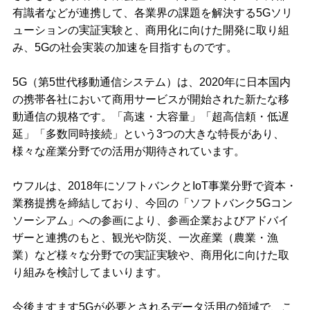
有識者などが連携して、各業界の課題を解決する5Gソリ
ューションの実証実験と、商用化に向けた開発に取り組
み、5Gの社会実装の加速を目指すものです。
5G（第5世代移動通信システム）は、2020年に日本国内
の携帯各社において商用サービスが開始された新たな移
動通信の規格です。「高速・大容量」「超高信頼・低遅
延」「多数同時接続」という3つの大きな特長があり、
様々な産業分野での活用が期待されています。
ウフルは、2018年にソフトバンクとIoT事業分野で資本・
業務提携を締結しており、今回の「ソフトバンク5Gコン
ソーシアム」への参画により、参画企業およびアドバイ
ザーと連携のもと、観光や防災、一次産業（農業・漁
業）など様々な分野での実証実験や、商用化に向けた取
り組みを検討してまいります。
今後ますます5Gが必要とされるデータ活用の領域で、こ