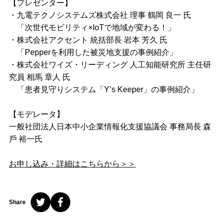
【プレゼンター】
・九電テクノシステムズ株式会社 理事 鶴岡 良一 氏
「次世代モビリティ×IoTで地域が変わる！」
・株式会社アクセント 統括部長 岩本 芳久 氏
「Pepperを利用した被災地支援の事例紹介」
・株式会社ワイズ・リーディング 人工知能研究所 主任研
究員 相馬 章人 氏
「患者見守りシステム「Y’s Keeper」の事例紹介」
【モデレータ】
⼀般社団法⼈⽇本中⼩企業情報化⽀援協議会 事務局⻑ 森
⼾ 裕⼀氏
お申し込み・詳細はこちらから＞＞
Share