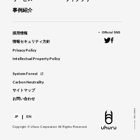
事例紹介
Official SNS
採用情報
情報セキュリティ方針
Privacy Policy
Intellectual Property Policy
System Forest
Carbon Neutrality
サイトマップ
お問い合わせ
|
JP
EN
Copyright © Uhuru Corporation
All Rights Reserved.