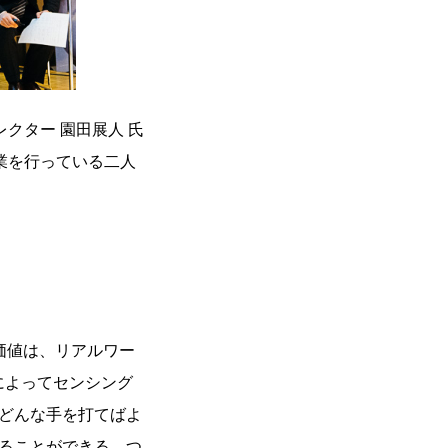
クター 園田展人 氏
事業を行っている二人
な価値は、リアルワー
によってセンシング
どんな手を打てばよ
ることができる。つ