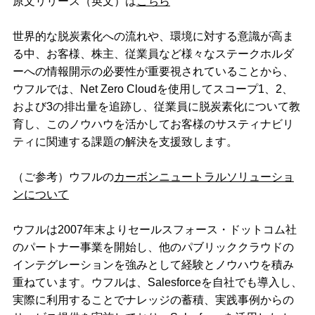
原文リリース（英文）は
こちら
世界的な脱炭素化への流れや、環境に対する意識が高ま
る中、お客様、株主、従業員など様々なステークホルダ
ーへの情報開示の必要性が重要視されていることから、
ウフルでは、Net Zero Cloudを使用してスコープ1、2、
および3の排出量を追跡し、従業員に脱炭素化について教
育し、このノウハウを活かしてお客様のサスティナビリ
ティに関連する課題の解決を支援致します。
（ご参考）ウフルの
カーボンニュートラルソリューショ
ンについて
ウフルは2007年末よりセールスフォース・ドットコム社
のパートナー事業を開始し、他のパブリッククラウドの
インテグレーションを強みとして経験とノウハウを積み
重ねています。ウフルは、Salesforceを自社でも導入し、
実際に利用することでナレッジの蓄積、実践事例からの