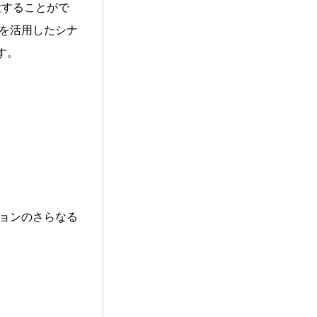
大することがで
スを活用したシナ
す。
ションのさらなる