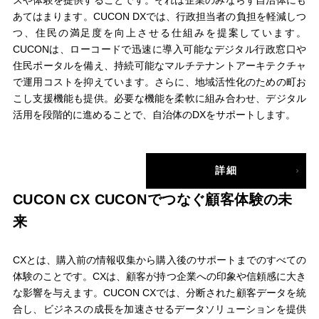
あてはまります。CUCON DXでは、⾏政担当者の負担を軽減しつ
つ、住⺠の満⾜度を向上させる仕組みを提案しています。
CUCONは、ローコードで迅速に導⼊可能なデジタル⾏政窓⼝や
住⺠ポータルを備え、持続可能なマルチテナントアーキテクチャ
で運⽤コストを抑えています。さらに、地域活性化のための町お
こし⽀援機能も提供。必要な機能を柔軟に組み合わせ、デジタル
活⽤を段階的に進めることで、⾃治体のDXをサポートします。
詳細
CUCON CX
CUCONでつなぐ顧客体験の未
来
CXとは、購入前の情報収集から購入後のサポートまでのすべての
体験のことです。CXは、顧客が持つ企業への印象や信頼感に大き
な影響を与えます。CUCON CXでは、分断された顧客データを統
合し、ビジネスの成⻑を加速させるデータソリューションを提供