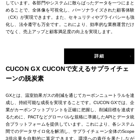
しています。各部⾨やシステムに散らばったデータを⼀つにまと
めることで、全体像を可視化し、パーソナライズされた顧客体験
（CX）が実現できます。また、セキュリティやプライバシーも強
化し、法令遵守も万全です。これにより、効率的な業務運営だけ
でなく、売上アップと顧客満⾜度の向上を実現します。
詳細
CUCON GX
CUCONで支えるサプライチェ
ーンの脱炭素
GXとは、温室効果ガスの削減を通じてカーボンニュートラルを達
成し、持続可能な成長を実現することです。CUCON GXでは、企
業がカーボンフットプリントを正確に把握し、削減⽬標を達成す
るために、PACTなどグローバルな規格に準拠したAPIとデータ統
合プラットフォームを提供しています。これにより、各システム
間でのデータサイロ化を解消し、サプライチェーン全体のScope
3排出量を⾃動的に算定できます。環境への責任を果たしなが