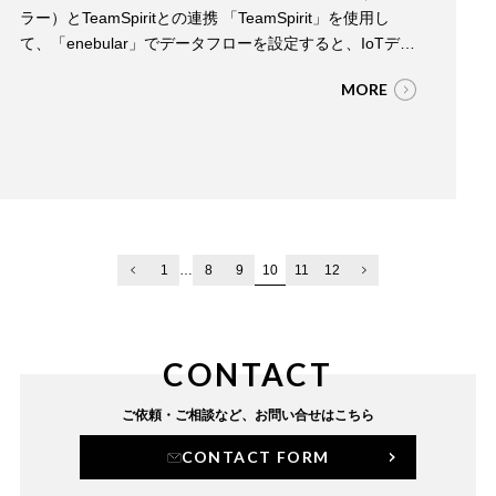
ラー）とTeamSpiritとの連携 「TeamSpirit」を使用し
て、「enebular」でデータフローを設定すると、IoTデバ
イスやチャットサービス（Slack）から入力されたデータ
MORE
を、TeamSpiritの勤怠データとして簡単に取り込むこと
が可能です。 忘れがちな出退勤打刻を自動化し、多様化
する働き方における勤務状況をリアルタイ…
10
1
…
8
9
11
12
CONTACT
ご依頼・ご相談など、
お問い合せはこちら
CONTACT FORM