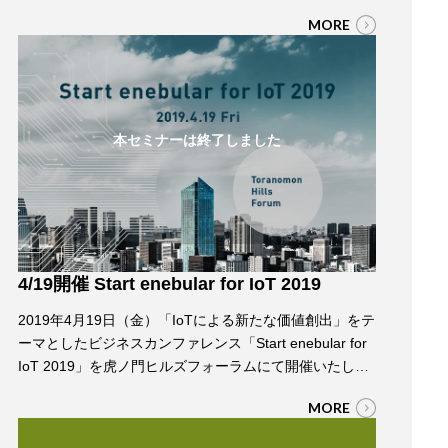
に受け止めており、最近は新聞記事や電車の車内広告で
MORE
も「IoTのセキュリティ」を目にするまでになりました。
サイバー攻撃により取り返しのつかない被害や損害を受
ける前に今できる対策はなにか。本セミナーでは総務省
の方にもご登壇いただき、「NOTI…
本セミナーは終了しました
4/19開催 Start enebular for IoT 2019
2019年4月19日（金）「IoTによる新たな価値創出」をテ
ーマとしたビジネスカンファレンス「Start enebular for
IoT 2019」を虎ノ門ヒルズフォーラムにて開催いたしま
す。 様々な企業のサービスやテクノロジーをつなぎ、
MORE
IoTで協創を実現する「enebular（エネブラー）」のご紹
介をはじめ、ソフトバンク、NEC、Arm、日立物流、オ