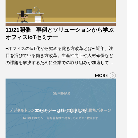
11/21開催 事例とソリューションから学ぶ
オフィスIoTセミナー
−オフィスのIoT化から始める働き方改革とは− 近年、注
目を浴びている働き方改革。生産性向上や人材確保など
の課題を解決するために企業での取り組みが加速してい
ます。そんな中、企業の生産活動の場となるオフィスを
MORE
IoTの活用で改革し、社員の生産性や満足度の向上、改革
を実現する「オフィスIoT」が注目されています。 本セ
ミナーでは、IoTパートナーコミュニティのオフィスIoT
ワーキンググループが取り組んだ…
本セミナーは終了しました