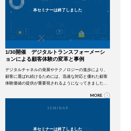
本セミナーは終了しました
1/30開催 デジタルトランスフォーメーシ
ョンによる顧客体験の変革と事例
デジタルチャネルの発展やテクノロジーの進歩により、
顧客に選ばれ続けるためには、迅速な対応と優れた顧客
体験価値の提供が重要視されるようになってきました。
それらを実現するため営業/マーケティング/カスタマー・
MORE
サービスの各領域においてデジタルトランスフォーメー
ションがこれまで以上に強く求められています。 このセ
ミナーでは、IoTによるマルチチャンネル化により効率
的・効果的に顧客とつながることで、顧客体験…
本セミナーは終了しました