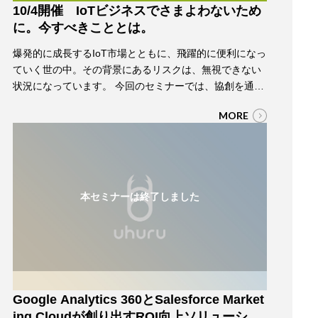
10/4開催 IoTビジネスでさまよわないため
に。今すべきこととは。
爆発的に成長するIoT市場とともに、飛躍的に便利になっ
ていく世の中。その背景にあるリスクは、無視できない
状況になっています。 今回のセミナーでは、協創を通じ
てIoTビジネスを推進するコミュニティ 「IoTパートナー
MORE
コミュニティ」のセキュリティワーキンググループに参
加する企業より、IoTに対応したビジネスの進め方と、
IoTにおけるセキュリティリスクについて事例を交えてご
説明するとともに、その「対策」…
本セミナーは終了しました
Google Analytics 360とSalesforce Market
ing Cloudが創り出すROI向上ソリューショ