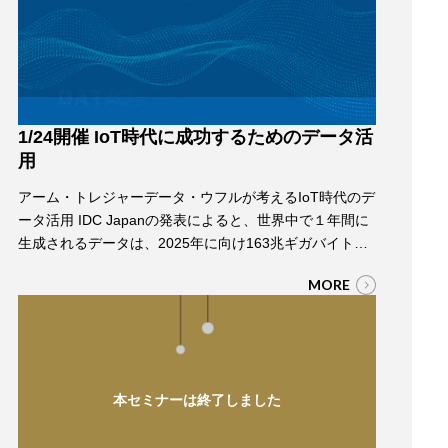
1/24開催 IoT時代に成功するためのデータ活
用
アーム・トレジャーデータ・ウフルが考えるIoT時代のデ
ータ活用 IDC Japanの発表によると、世界中で１年間に
生成されるデータは、2025年に向け163兆ギガバイトに
増大する見込みです。こうしたデータが爆発的に増加す
MORE
る時代において、データ活用が重要であることは多くの
企業が認識してる一方、社内のデータ統合が完了してい
なかったり、社内での利用にとどまっているのが現状で
す。 自社のデータ、IoTデバ…
本セミナーは終了しました