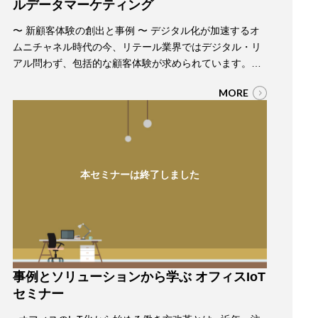
ルデータマーケティング
〜 新顧客体験の創出と事例 〜 デジタル化が加速するオ
ムニチャネル時代の今、リテール業界ではデジタル・リ
アル問わず、包括的な顧客体験が求められています。本
セミナーでは、データを活用することで、これまで知る
MORE
ことができなかった店舗での顧客行動を包括的に把握
し、顧客への理解を深め、魅力的な購買体験を実現させ
る店舗のデジタル化ソリューションをご紹介いたしま
す。 4部構成で、デジタルマーケティングからさらに…
本セミナーは終了しました
事例とソリューションから学ぶ オフィスIoT
セミナー