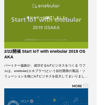
ムロンといったIoTを牽引する企業の方々、さ…
本セミナーは終了しました
2/22開催 Start IoT with enebular 2019 OS
AKA
パートナー協創が、成功するIoTビジネスをつくる ウフ
ルは、enebular(エネブラー)という自社開発の製品・ソ
リューションを核にIoTビジネスを拡大してまいりまし
た。今回、皆さまとの「協創」により、さらなるIoTビジ
MORE
ネスの最大化のため、本イベントを開催いたします。
IoTをどうやって始めるのか？IoTには、どのようなテク
ノロジーが必要で、どういったビジネスの可能性がある
のか？ 今後、IoTに取…