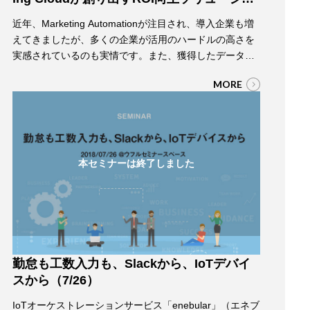
ン
近年、Marketing Automationが注目され、導入企業も増
えてきましたが、多くの企業が活用のハードルの高さを
実感されているのも実情です。また、獲得したデータは
単一ではなく複数の部門で多面的に活用できる取り組み
MORE
も見られるようになってまいりました。 本セミナーにお
きましては、このような背景、MAデータ活用の必要性を
踏まえ、Google Analytics 360とSalesforce Ma…
本セミナーは終了しました
勤怠も工数入力も、Slackから、IoTデバイ
スから（7/26）
IoTオーケストレーションサービス「enebular」（エネブ