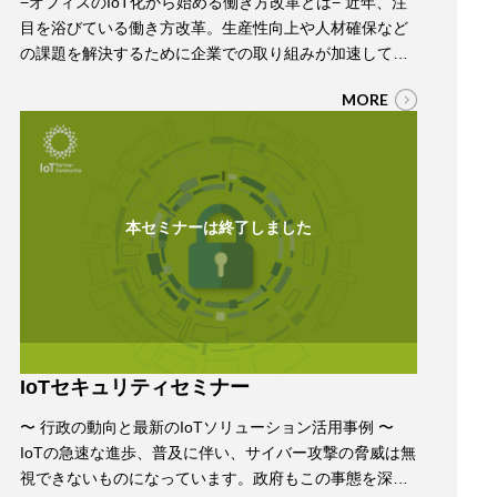
−オフィスのIoT化から始める働き方改革とは− 近年、注
目を浴びている働き方改革。生産性向上や人材確保など
の課題を解決するために企業での取り組みが加速してい
ます。そんな中、企業の生産活動の場となるオフィスを
MORE
IoTの活用で改革し、社員の生産性や満足度の向上、改革
を実現する「オフィスIoT」が注目されています。 本セ
ミナーでは、IoTパートナーコミュニティのオフィスIoT
ワーキンググループが取り組んだ…
本セミナーは終了しました
IoTセキュリティセミナー
〜 行政の動向と最新のIoTソリューション活用事例 〜
IoTの急速な進歩、普及に伴い、サイバー攻撃の脅威は無
視できないものになっています。政府もこの事態を深刻