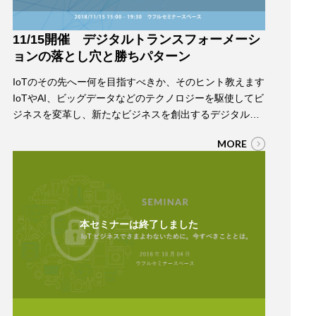
11/15開催 デジタルトランスフォーメーシ
ョンの落とし穴と勝ちパターン
IoTのその先へー何を目指すべきか、そのヒント教えます
IoTやAI、ビッグデータなどのテクノロジーを駆使してビ
ジネスを変革し、新たなビジネスを創出するデジタルト
ランスフォーメーションは、人々に新しい価値の提供
MORE
し、利益を生み出す仕組みづくりであると同時に、社会
のさまざまな課題解決に役立つものとして注目されてい
ます。 このセミナーでは、デジタルトランスフォーメー
ションとはそもそも何なのか、そして何か…
本セミナーは終了しました